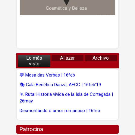
Lo más
Al azar
Archivo
visto
💬 Mesa das Verbas | 16feb
🎭 Gala Benéfica Danza, AECC | 16feb'19
🏃 Ruta: Historia vivida de la Isla de Cortegada |
26may
Desmontando o amor romántico | 16feb
Patrocina