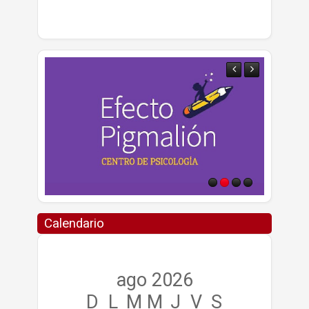
Calendario
ago 2026
D
L
M
M
J
V
S