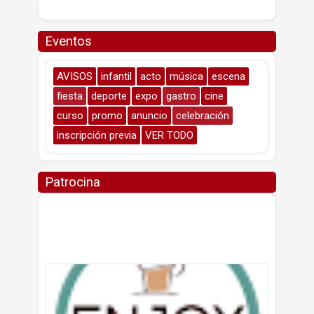
Eventos
AVISOS
infantil
acto
música
escena
fiesta
deporte
expo
gastro
cine
curso
promo
anuncio
celebración
inscripción previa
VER TODO
Patrocina