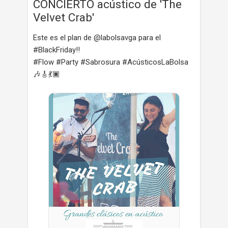
CONCIERTO acústico de 'The
Velvet Crab'
Este es el plan de @labolsavga para el
#BlackFriday‼
#Flow #Party #Sabrosura #AcústicosLaBolsa
🎶🎸💃🏿