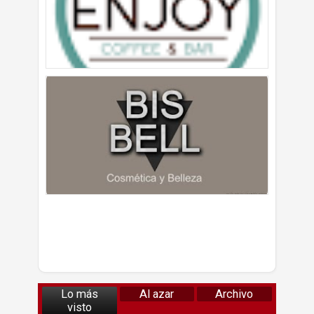
Lo más
Al azar
Archivo
visto