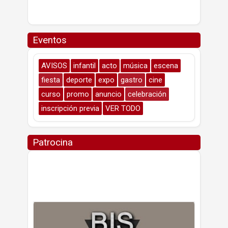
Eventos
AVISOS
infantil
acto
música
escena
fiesta
deporte
expo
gastro
cine
curso
promo
anuncio
celebración
inscripción previa
VER TODO
Patrocina