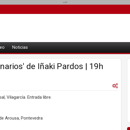
-->
eo
Noticias
rios' de Iñaki Pardos | 19h
, Vilagarcía. Entrada libre.
a de Arousa, Pontevedra