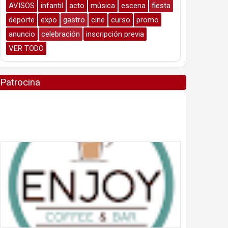
AVISOS
infantil
acto
música
escena
fiesta
deporte
expo
gastro
cine
curso
promo
anuncio
celebración
inscripción previa
VER TODO
Patrocina