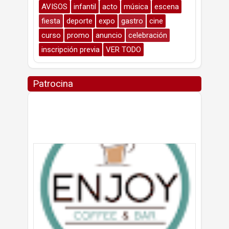
AVISOS
infantil
acto
música
escena
fiesta
deporte
expo
gastro
cine
curso
promo
anuncio
celebración
inscripción previa
VER TODO
Patrocina