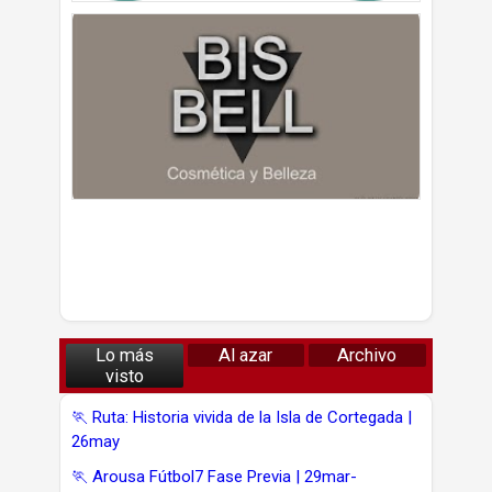
Lo más
Al azar
Archivo
visto
🏃 Ruta: Historia vivida de la Isla de Cortegada |
26may
🏃 Arousa Fútbol7 Fase Previa | 29mar-