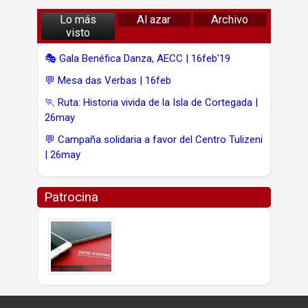
Lo más
Al azar
Archivo
visto
🎭 Gala Benéfica Danza, AECC | 16feb'19
💬 Mesa das Verbas | 16feb
🏃 Ruta: Historia vivida de la Isla de Cortegada |
26may
💬 Campaña solidaria a favor del Centro Tulizeni
| 26may
Patrocina