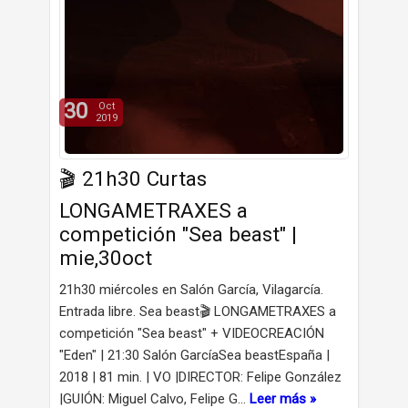
30
Oct
2019
🎬 21h30 Curtas
LONGAMETRAXES a
competición "Sea beast" |
mie,30oct
21h30 miércoles en Salón García, Vilagarcía.
Entrada libre. Sea beast🎬 LONGAMETRAXES a
competición "Sea beast" + VIDEOCREACIÓN
"Eden" | 21:30 Salón GarcíaSea beastEspaña |
2018 | 81 min. | VO |DIRECTOR: Felipe González
|GUIÓN: Miguel Calvo, Felipe G…
Leer más »