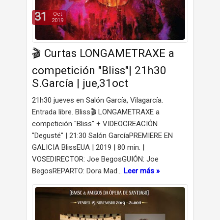
31
Oct
2019
🎬 Curtas LONGAMETRAXE a
competición "Bliss"| 21h30
S.García | jue,31oct
21h30 jueves en Salón García, Vilagarcía.
Entrada libre. Bliss🎬 LONGAMETRAXE a
competición "Bliss" + VIDEOCREACIÓN
"Degusté" | 21:30 Salón GarcíaPREMIERE EN
GALICIA BlissEUA | 2019 | 80 min. |
VOSEDIRECTOR: Joe BegosGUIÓN: Joe
BegosREPARTO: Dora Mad…
Leer más »