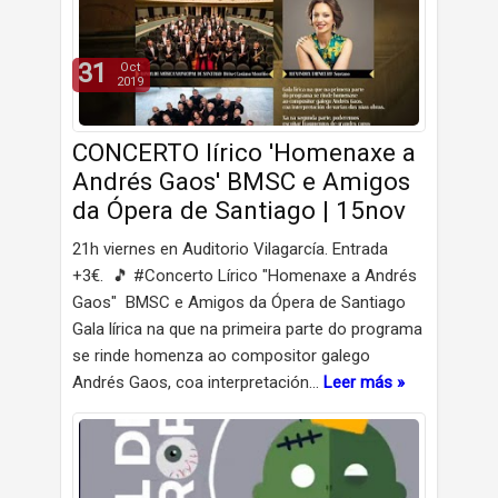
31
Oct
2019
CONCERTO lírico 'Homenaxe a
Andrés Gaos' BMSC e Amigos
da Ópera de Santiago | 15nov
21h viernes en Auditorio Vilagarcía. Entrada
+3€. 🎵 #Concerto Lírico "Homenaxe a Andrés
Gaos" BMSC e Amigos da Ópera de Santiago
Gala lírica na que na primeira parte do programa
se rinde homenza ao compositor galego
Andrés Gaos, coa interpretación…
Leer más »