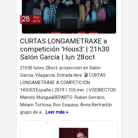
28
Oct
2019
CURTAS LONGAMETRAXE a
competición 'Hous3' | 21h30
Salón García | lun 28oct
21h30 lunes 28oct, proyección en Salón
García, Vilagarcía. Entrada libre. 🎬 CURTAS.
LONGAMETRAXE A COMPETICIÓN
'HOUS3'España | 2019 | 105 min. | VODIRECTOR:
Manolo MunguiaREPARTO: Ruben Serrano,
Miriam Tortosa, Roc Esquius, Anna BertranUn
grupo de a…
Leer más »