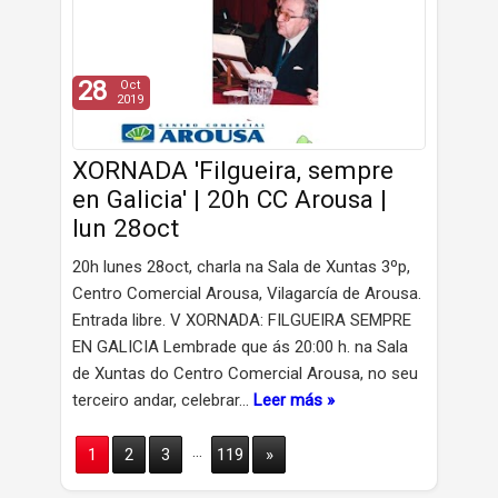
28
Oct
2019
XORNADA 'Filgueira, sempre
en Galicia' | 20h CC Arousa |
lun 28oct
20h lunes 28oct, charla na Sala de Xuntas 3ºp,
Centro Comercial Arousa, Vilagarcía de Arousa.
Entrada libre. V XORNADA: FILGUEIRA SEMPRE
EN GALICIA Lembrade que ás 20:00 h. na Sala
de Xuntas do Centro Comercial Arousa, no seu
terceiro andar, celebrar…
Leer más »
...
1
2
3
119
»