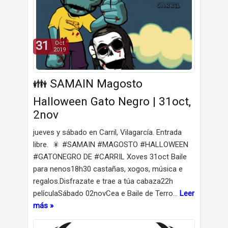
31
Oct
2019
👪 SAMAIN Magosto
Halloween Gato Negro | 31oct,
2nov
jueves y sábado en Carril, Vilagarcía. Entrada
libre. 🎇 #SAMAIN #MAGOSTO #HALLOWEEN
#GATONEGRO DE #CARRIL Xoves 31oct Baile
para nenos18h30 castañas, xogos, música e
regalos.Disfrazate e trae a túa cabaza22h
películaSábado 02novCea e Baile de Terro…
Leer
más »