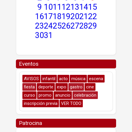
9
10
11
12
13
14
15
16
17
18
19
20
21
22
23
24
25
26
27
28
29
30
31
Eventos
AVISOS
infantil
acto
música
escena
fiesta
deporte
expo
gastro
cine
curso
promo
anuncio
celebración
inscripción previa
VER TODO
Patrocina