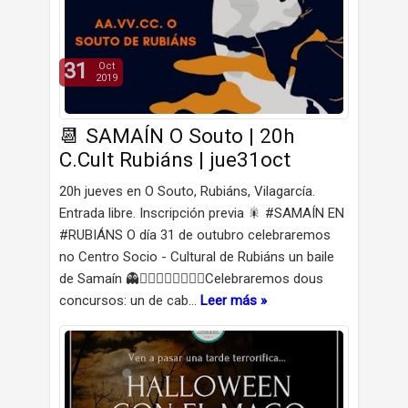
31
Oct
2019
📆 SAMAÍN O Souto | 20h
C.Cult Rubiáns | jue31oct
20h jueves en O Souto, Rubiáns, Vilagarcía.
Entrada libre. Inscripción previa 🎇 #SAMAÍN EN
#RUBIÁNS O día 31 de outubro celebraremos
no Centro Socio - Cultural de Rubiáns un baile
de Samaín 👻🧛🏻‍♂️🧙🏽‍♀️🧟‍♂️Celebraremos dous
concursos: un de cab…
Leer más »