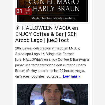
31
Oct
2019
🎇 HALLOWEEN MAGIA en
ENJOY Coffee & Bar | 20h
Arzob Lago | jue,31oct
20h jueves, celebración y mago en ENJOY,
Arzobispo Lago 14, Vilagarcía. Entrada
libre. HALLOWEEN en Enjoy Coffee & Bar ¡Ven a
pasar una tarde terrorífica con el mago Charly
Braun! 😲 Hoy a partir de las 20 horas: magia,
disfraces, cócteles, sorteos..…
Leer más »