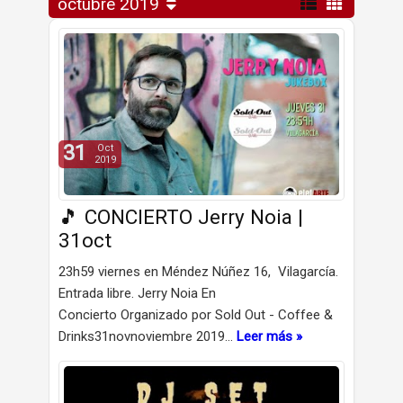
octubre 2019
31
Oct
2019
🎵 CONCIERTO Jerry Noia |
31oct
23h59 viernes en Méndez Núñez 16, Vilagarcía.
Entrada libre. Jerry Noia En
Concierto Organizado por Sold Out - Coffee &
Drinks31novnoviembre 2019…
Leer más »