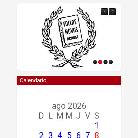
Calendario
ago 2026
D
L
M
M
J
V
S
1
2
3
4
5
6
7
8