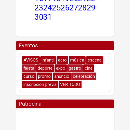
23
24
25
26
27
28
29
30
31
Eventos
AVISOS
infantil
acto
música
escena
fiesta
deporte
expo
gastro
cine
curso
promo
anuncio
celebración
inscripción previa
VER TODO
Patrocina