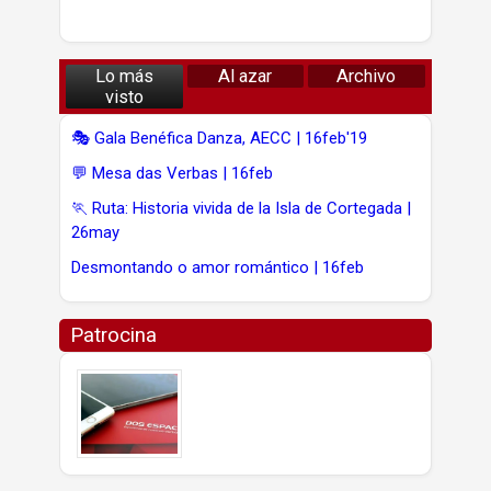
Lo más
Al azar
Archivo
visto
🎭 Gala Benéfica Danza, AECC | 16feb'19
💬 Mesa das Verbas | 16feb
🏃 Ruta: Historia vivida de la Isla de Cortegada |
26may
Desmontando o amor romántico | 16feb
Patrocina