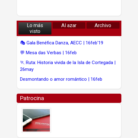
Lo más
Al azar
Archivo
visto
🎭 Gala Benéfica Danza, AECC | 16feb'19
💬 Mesa das Verbas | 16feb
🏃 Ruta: Historia vivida de la Isla de Cortegada |
26may
Desmontando o amor romántico | 16feb
Patrocina