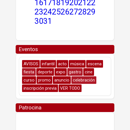
16
17
18
19
20
21
22
23
24
25
26
27
28
29
30
31
Eventos
AVISOS
infantil
acto
música
escena
fiesta
deporte
expo
gastro
cine
curso
promo
anuncio
celebración
inscripción previa
VER TODO
Patrocina