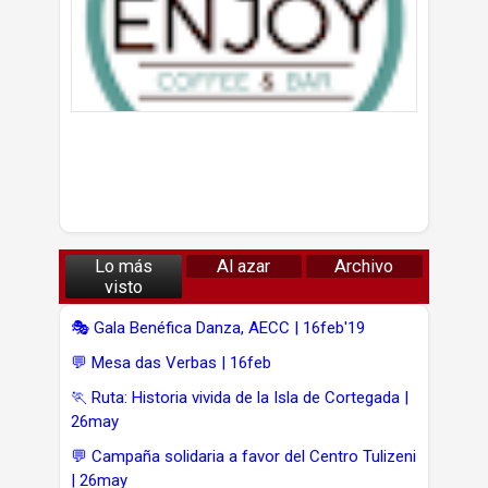
Lo más
Al azar
Archivo
visto
🎭 Gala Benéfica Danza, AECC | 16feb'19
💬 Mesa das Verbas | 16feb
🏃 Ruta: Historia vivida de la Isla de Cortegada |
26may
💬 Campaña solidaria a favor del Centro Tulizeni
| 26may