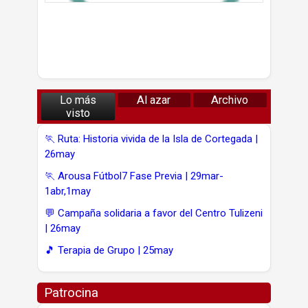
Lo más
Al azar
Archivo
visto
🏃 Ruta: Historia vivida de la Isla de Cortegada |
26may
🏃 Arousa Fútbol7 Fase Previa | 29mar-
1abr,1may
💬 Campaña solidaria a favor del Centro Tulizeni
| 26may
🎵 Terapia de Grupo | 25may
Patrocina