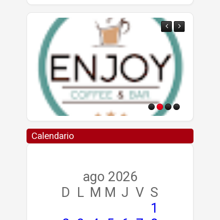
Calendario
ago 2026
D
L
M
M
J
V
S
1