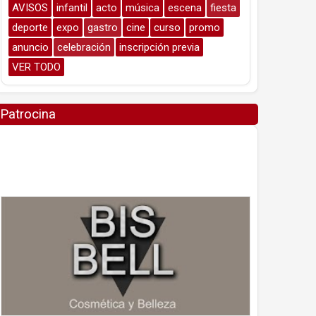
AVISOS
infantil
acto
música
escena
fiesta
deporte
expo
gastro
cine
curso
promo
anuncio
celebración
inscripción previa
VER TODO
Patrocina