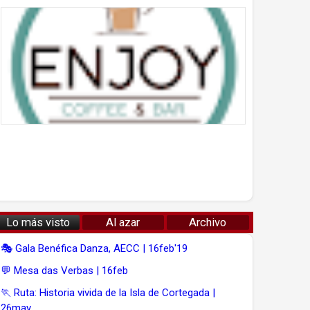
Lo más visto
Al azar
Archivo
🎭 Gala Benéfica Danza, AECC | 16feb'19
💬 Mesa das Verbas | 16feb
🏃 Ruta: Historia vivida de la Isla de Cortegada |
26may