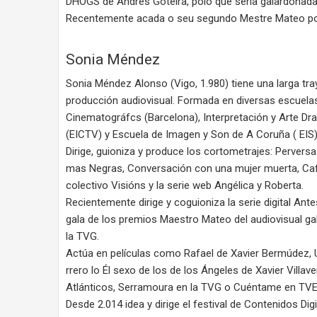
DHOGS de Andrés Goteira, polo que sería galardonada 
Recentemente acada o seu segundo Mestre Mateo pol
Sonia Méndez
Sonia Méndez Alonso (Vigo, 1.980) tiene una larga tray
producción audiovisual. Formada en diversas escuela
Cinematográfcs (Barcelona), Interpretación y Arte Dr
(EICTV) y Escuela de Imagen y Son de A Coruña ( EIS)
Dirige, guioniza y produce los cortometrajes: Perversa
mas Negras, Conversación con una mujer muerta, Café
colectivo Visións y la serie web Angélica y Roberta.
Recientemente dirige y coguioniza la serie digital Ant
gala de los premios Maestro Mateo del audiovisual ga
la TVG.
Actúa en películas como Rafael de Xavier Bermúdez, U
rrero lo Él sexo de los de los Ángeles de Xavier Villa
Atlánticos, Serramoura en la TVG o Cuéntame en TVE
Desde 2.014 idea y dirige el festival de Contenidos Digi