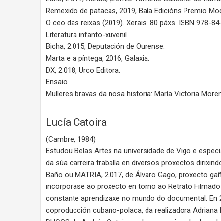
Remexido de patacas, 2019, Baía Edicións Premio Mod
O ceo das reixas (2019). Xerais. 80 páxs. ISBN 978-8
Literatura infanto-xuvenil
Bicha, 2.015, Deputación de Ourense.
Marta e a píntega, 2016, Galaxia.
DX, 2.018, Urco Editora.
Ensaio
Mulleres bravas da nosa historia: María Victoria Moren
Lucía Catoira
(Cambre, 1984)
Estudou Belas Artes na universidade de Vigo e espec
da súa carreira traballa en diversos proxectos dirixi
Baño ou MATRIA, 2.017, de Álvaro Gago, proxecto gañ
incorpórase ao proxecto en torno ao Retrato Filmado 
constante aprendizaxe no mundo do documental. En 2.
coproducción cubano-polaca, da realizadora Adriana F.