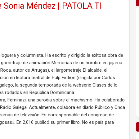
a e Sonia Méndez | PATOLA TI
loguera y columnista. Ha escrito y dirigido la exitosa obra de
 largometraje de animación Memorias de un hombre en pijama
oca, autor de Arrugas), el largometraje El alcalde, el
ón en lectura teatral de Pulp Fiction (dirigida por Carlos
alego, la segunda temporada de la webserie Clases de lo
jes rodados en República Dominicana.
ora, Feminazi, una parodia sobre el machismo. Ha colaborado
 Radio Galega. Actualmente, colabora en diario Público y Onda
ramas de televisión. Es corresponsable del congreso de
sas». En 2.016 publicó su primer libro, No es país para