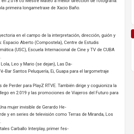
en 2.018 co Mestre Mateo á mellor dirección de fotografía.
a primeira longametraxe de Xacio Baño.
ectoria en el campo de la interpretación, dirección, guión y
s: Espacio Aberto (Compostela), Centre de Estudis
amática (USC), Escuela Internacional de Cine y TV de CUBA
.
 Lola, Leo y Mario (se dejan), Las Da-
-Bar Santos Peluquería, Ei, Guapa para el largometraje
es de Perder para PlayZ RTVE. También dirige y coguioniza la
llego en 2.019 y las promociones de Viajeros del Futuro para
na mujer invisible de Gerardo He-
verde y en series de televisión como Terras de Miranda, Los
.
tales Carballo Interplay, primer fes-