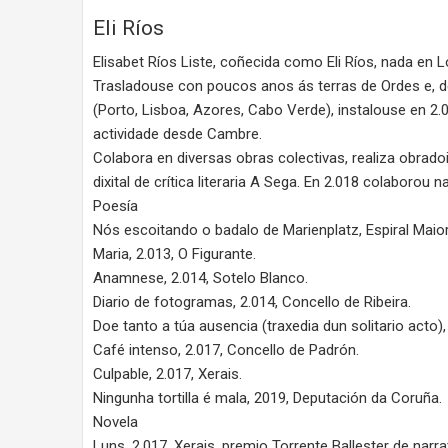
Eli Ríos
Elisabet Ríos Liste, coñecida como Eli Ríos, nada en L
Trasladouse con poucos anos ás terras de Ordes e, des
(Porto, Lisboa, Azores, Cabo Verde), instalouse en 2.
actividade desde Cambre.
Colabora en diversas obras colectivas, realiza obradoi
dixital de crítica literaria A Sega. En 2.018 colaborou na
Poesía
Nós escoitando o badalo de Marienplatz, Espiral Maior
Maria, 2.013, O Figurante.
Anamnese, 2.014, Sotelo Blanco.
Diario de fotogramas, 2.014, Concello de Ribeira.
Doe tanto a túa ausencia (traxedia dun solitario acto)
Café intenso, 2.017, Concello de Padrón.
Culpable, 2.017, Xerais.
Ningunha tortilla é mala, 2019, Deputación da Coruña.
Novela
Luns, 2.017, Xerais, premio Torrente Ballester de narra