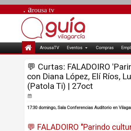
. a
rousa
tv
ArousaTV
Eventos
Compras
Empl
💬 Curtas: FALADOIRO 'Parin
con Diana López, Elí Ríos, 
(Patola Ti) | 27oct
17:30 domingo, Sala Conferencias Auditorio en Vilagarc
💬 FALADOIRO "Parindo cultur