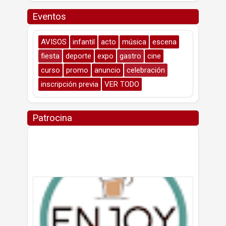
Eventos
AVISOS
infantil
acto
música
escena
fiesta
deporte
expo
gastro
cine
curso
promo
anuncio
celebración
inscripción previa
VER TODO
Patrocina