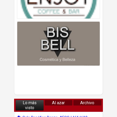
Lo más
Al azar
Archivo
visto