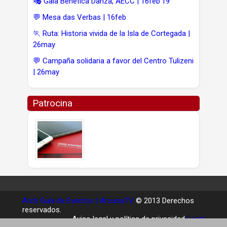
🎭 Gala Benéfica Danza, AECC | 16feb'19
💬 Mesa das Verbas | 16feb
🏃 Ruta: Historia vivida de la Isla de Cortegada |
26may
💬 Campaña solidaria a favor del Centro Tulizeni
| 26may
Patrocina
Arch Guía de Eventos | ArousaTV
© 2013 Derechos
reservados.
Aviso legal y política de privacidad
Legal