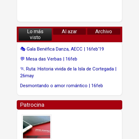
Lo más
Al azar
Archivo
visto
🎭 Gala Benéfica Danza, AECC | 16feb'19
💬 Mesa das Verbas | 16feb
🏃 Ruta: Historia vivida de la Isla de Cortegada |
26may
Desmontando o amor romántico | 16feb
Patrocina