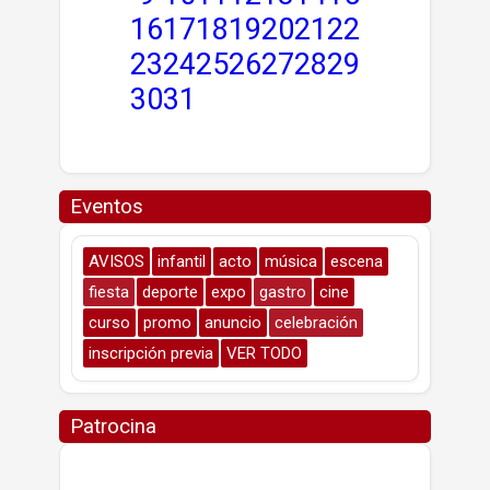
16
17
18
19
20
21
22
23
24
25
26
27
28
29
30
31
Eventos
AVISOS
infantil
acto
música
escena
fiesta
deporte
expo
gastro
cine
curso
promo
anuncio
celebración
inscripción previa
VER TODO
Patrocina