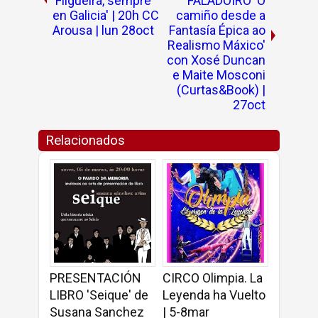
'Filgueira, sempre
FALADOIRO 'O
en Galicia' | 20h CC
camiño desde a
Arousa | lun 28oct
Fantasía Épica ao
Realismo Máxico'
con Xosé Duncan
e Maite Mosconi
(Curtas&Book) |
27oct
Relacionados
PRESENTACIÓN
CIRCO Olimpia. La
LIBRO 'Seique' de
Leyenda ha Vuelto
Susana Sanchez
| 5-8mar