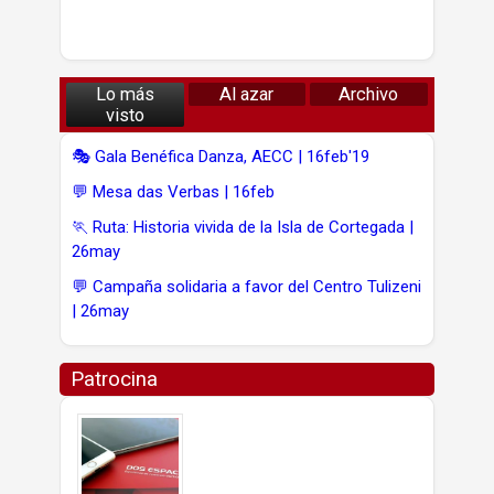
Lo más
Al azar
Archivo
visto
🎭 Gala Benéfica Danza, AECC | 16feb'19
💬 Mesa das Verbas | 16feb
🏃 Ruta: Historia vivida de la Isla de Cortegada |
26may
💬 Campaña solidaria a favor del Centro Tulizeni
| 26may
Patrocina