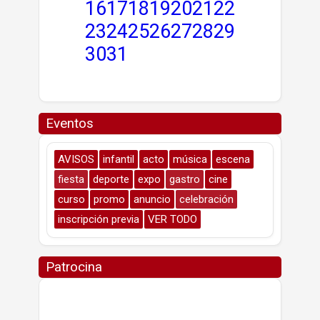
16
17
18
19
20
21
22
23
24
25
26
27
28
29
30
31
Eventos
AVISOS
infantil
acto
música
escena
fiesta
deporte
expo
gastro
cine
curso
promo
anuncio
celebración
inscripción previa
VER TODO
Patrocina