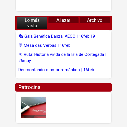
Lo más
Al azar
Archivo
visto
🎭 Gala Benéfica Danza, AECC | 16feb'19
💬 Mesa das Verbas | 16feb
🏃 Ruta: Historia vivida de la Isla de Cortegada |
26may
Desmontando o amor romántico | 16feb
Patrocina