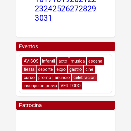
23
24
25
26
27
28
29
30
31
Eventos
AVISOS
infantil
acto
música
escena
fiesta
deporte
expo
gastro
cine
curso
promo
anuncio
celebración
inscripción previa
VER TODO
Patrocina