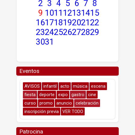
2
3
4
5
6
7
8
9
10
11
12
13
14
15
16
17
18
19
20
21
22
23
24
25
26
27
28
29
30
31
Eventos
AVISOS
infantil
acto
música
escena
fiesta
deporte
expo
gastro
cine
curso
promo
anuncio
celebración
inscripción previa
VER TODO
Patrocina