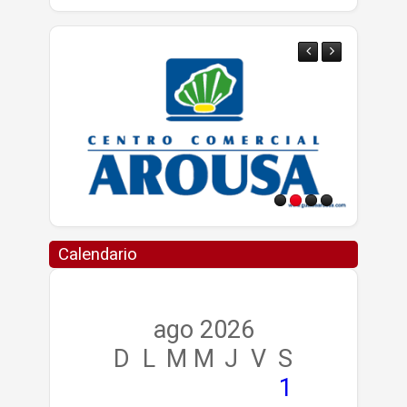
Calendario
ago 2026
D
L
M
M
J
V
S
1