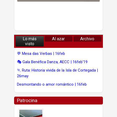
Lo más
Al azar
Archivo
visto
💬 Mesa das Verbas | 16feb
🎭 Gala Benéfica Danza, AECC | 16feb'19
🏃 Ruta: Historia vivida de la Isla de Cortegada |
26may
Desmontando o amor romántico | 16feb
Patrocina