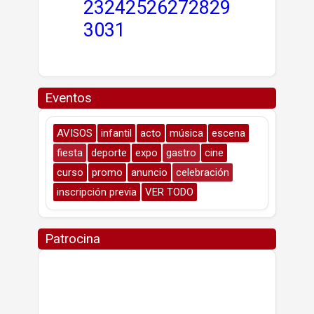
23
24
25
26
27
28
29
30
31
Eventos
AVISOS
infantil
acto
música
escena
fiesta
deporte
expo
gastro
cine
curso
promo
anuncio
celebración
inscripción previa
VER TODO
Patrocina