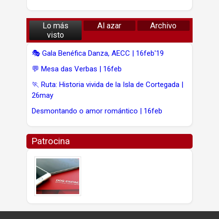
Lo más
Al azar
Archivo
visto
🎭 Gala Benéfica Danza, AECC | 16feb'19
💬 Mesa das Verbas | 16feb
🏃 Ruta: Historia vivida de la Isla de Cortegada |
26may
Desmontando o amor romántico | 16feb
Patrocina