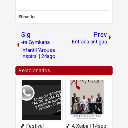
Share to:
Sig
Prev
Entrada antigua
👪 Gymkana
Infantil 'Arousa
Inspira' | 24ago
Relacionados
🎵 Festival
🎵 A Xaiba | 14sep