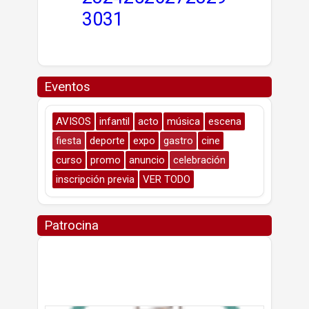
30
31
Eventos
AVISOS
infantil
acto
música
escena
fiesta
deporte
expo
gastro
cine
curso
promo
anuncio
celebración
inscripción previa
VER TODO
Patrocina