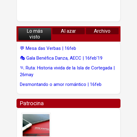
Lo más
Al azar
Archivo
visto
💬 Mesa das Verbas | 16feb
🎭 Gala Benéfica Danza, AECC | 16feb'19
🏃 Ruta: Historia vivida de la Isla de Cortegada |
26may
Desmontando o amor romántico | 16feb
Patrocina