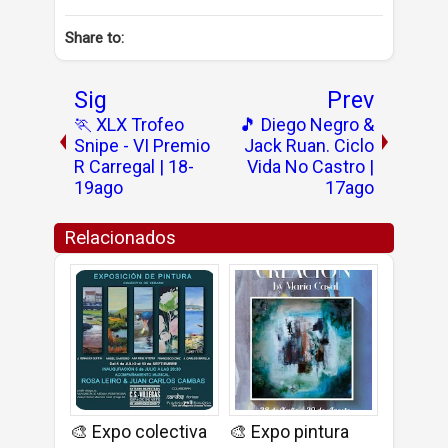
Share to:
Sig
Prev
🏃 XLX Trofeo
🎵 Diego Negro &
Snipe - VI Premio
Jack Ruan. Ciclo
R Carregal | 18-
Vida No Castro |
19ago
17ago
Relacionados
🎨 Expo colectiva
🎨 Expo pintura