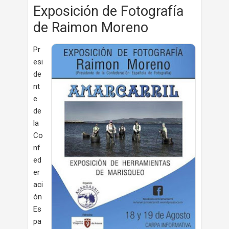
Exposición de Fotografía
de Raimon Moreno
Pr
esi
de
nt
e
de
la
Co
nf
ed
er
aci
ón
Es
pa