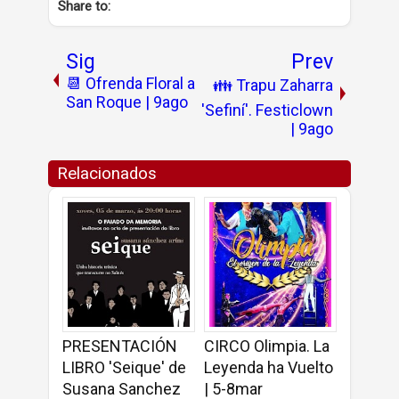
Share to:
Sig
Prev
📆 Ofrenda Floral a
👪 Trapu Zaharra
San Roque | 9ago
'Sefiní'. Festiclown
| 9ago
Relacionados
PRESENTACIÓN
CIRCO Olimpia. La
LIBRO 'Seique' de
Leyenda ha Vuelto
Susana Sanchez
| 5-8mar