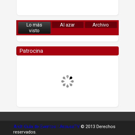
Lo más
Al azar
Archivo
visto
Patrocina
Arch Guía de Eventos | ArousaTV
© 2013 Derechos
reservados.