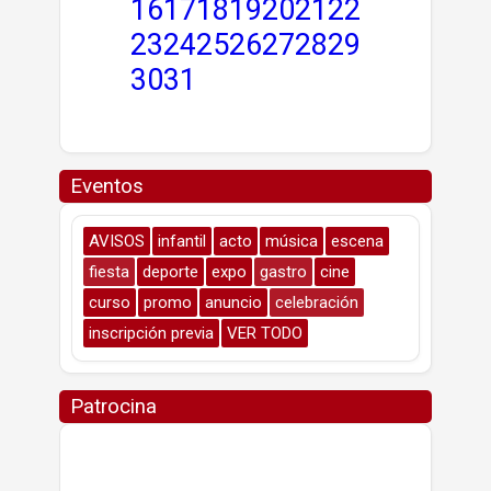
16
17
18
19
20
21
22
23
24
25
26
27
28
29
30
31
Eventos
AVISOS
infantil
acto
música
escena
fiesta
deporte
expo
gastro
cine
curso
promo
anuncio
celebración
inscripción previa
VER TODO
Patrocina