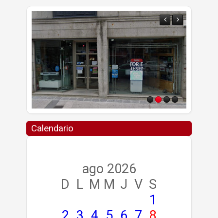
Calendario
ago 2026
D
L
M
M
J
V
S
1
2
3
4
5
6
7
8