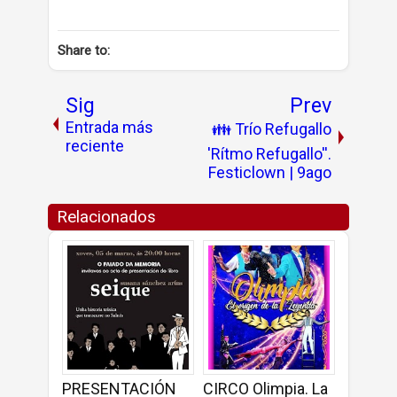
Share to:
Sig
Prev
Entrada más
👪 Trío Refugallo
reciente
'Rítmo Refugallo''.
Festiclown | 9ago
Relacionados
PRESENTACIÓN
CIRCO Olimpia. La