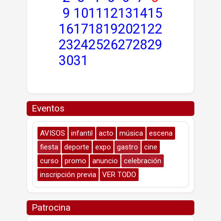
9
10
11
12
13
14
15
16
17
18
19
20
21
22
23
24
25
26
27
28
29
30
31
Eventos
AVISOS
infantil
acto
música
escena
fiesta
deporte
expo
gastro
cine
curso
promo
anuncio
celebración
inscripción previa
VER TODO
Patrocina