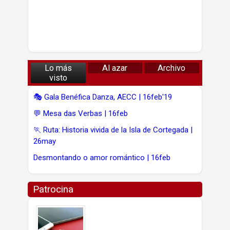
Lo más
Al azar
Archivo
visto
🎭 Gala Benéfica Danza, AECC | 16feb'19
💬 Mesa das Verbas | 16feb
🏃 Ruta: Historia vivida de la Isla de Cortegada |
26may
Desmontando o amor romántico | 16feb
Patrocina