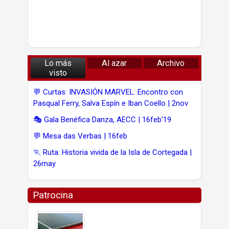
Lo más
Al azar
Archivo
visto
💬 Curtas: INVASIÓN MARVEL: Encontro con
Pasqual Ferry, Salva Espín e Iban Coello | 2nov
🎭 Gala Benéfica Danza, AECC | 16feb'19
💬 Mesa das Verbas | 16feb
🏃 Ruta: Historia vivida de la Isla de Cortegada |
26may
Patrocina