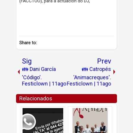
(FACCTOO), para a actuación do DJ,
Share to:
Sig
Prev
👪 Dani García
👪 Catropés
'Código'.
'Animacreques'.
Festiclown | 11ago
Festiclown | 11ago
Relacionados