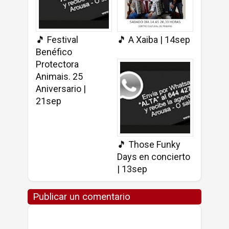
🎵 Festival
🎵 A Xaiba | 14sep
Benéfico
Protectora
Animais. 25
Aniversario |
21sep
🎵 Those Funky
Days en concierto
| 13sep
Publicar un comentario