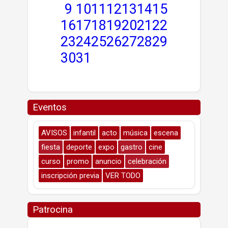
9
10
11
12
13
14
15
16
17
18
19
20
21
22
23
24
25
26
27
28
29
30
31
Eventos
AVISOS
infantil
acto
música
escena
fiesta
deporte
expo
gastro
cine
curso
promo
anuncio
celebración
inscripción previa
VER TODO
Patrocina