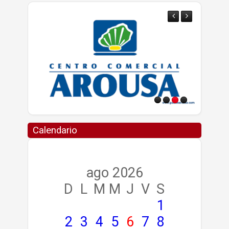
Calendario
ago 2026
D
L
M
M
J
V
S
1
2
3
4
5
6
7
8