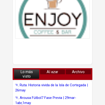
Lo más
Al azar
Archivo
visto
🏃 Ruta: Historia vivida de la Isla de Cortegada |
26may
🏃 Arousa Fútbol7 Fase Previa | 29mar-
1abr,1may