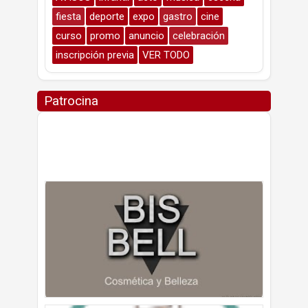
fiesta
deporte
expo
gastro
cine
curso
promo
anuncio
celebración
inscripción previa
VER TODO
Patrocina