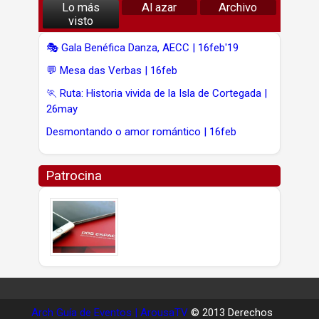
Lo más
Al azar
Archivo
visto
🎭 Gala Benéfica Danza, AECC | 16feb'19
💬 Mesa das Verbas | 16feb
🏃 Ruta: Historia vivida de la Isla de Cortegada |
26may
Desmontando o amor romántico | 16feb
Patrocina
Arch Guía de Eventos | ArousaTV
© 2013 Derechos