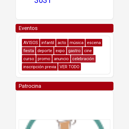
30
31
Eventos
AVISOS
infantil
acto
música
escena
fiesta
deporte
expo
gastro
cine
curso
promo
anuncio
celebración
inscripción previa
VER TODO
Patrocina