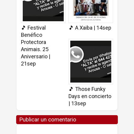
🎵 Festival
🎵 A Xaiba | 14sep
Benéfico
Protectora
Animais. 25
Aniversario |
21sep
🎵 Those Funky
Days en concierto
| 13sep
Publicar un comentario