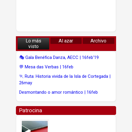
Lo más
Al azar
Archivo
visto
🎭 Gala Benéfica Danza, AECC | 16feb'19
💬 Mesa das Verbas | 16feb
🏃 Ruta: Historia vivida de la Isla de Cortegada |
26may
Desmontando o amor romántico | 16feb
Patrocina