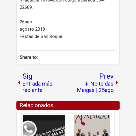
Vilagarcía 10764€ con cargo á partida 334-
22609.
26ago
agosto 2018
Festas de San Roque
Share to:
Sig
Prev
Entrada más
🎇 Noite das
reciente
Meigas | 25ago
Relacionados