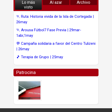
Lo más
Al azar
Archivo
visto
🏃 Ruta: Historia vivida de la Isla de Cortegada |
26may
🏃 Arousa Fútbol7 Fase Previa | 29mar-
1abr,1may
💬 Campaña solidaria a favor del Centro Tulizeni
| 26may
🎵 Terapia de Grupo | 25may
Patrocina