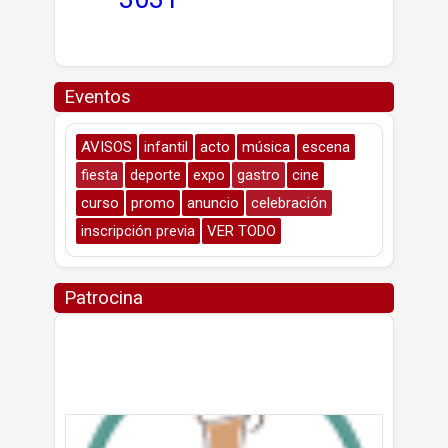
Eventos
AVISOS
infantil
acto
música
escena
fiesta
deporte
expo
gastro
cine
curso
promo
anuncio
celebración
inscripción previa
VER TODO
Patrocina