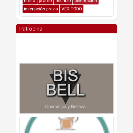
curso
promo
anuncio
celebración
inscripción previa
VER TODO
Patrocina