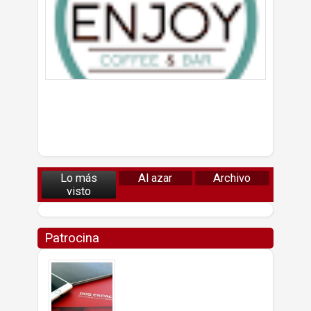
Lo más
Al azar
Archivo
visto
Patrocina