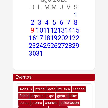
D
L
M
M
J
V
S
1
2
3
4
5
6
7
8
9
10
11
12
13
14
15
16
17
18
19
20
21
22
23
24
25
26
27
28
29
30
31
Eventos
AVISOS
infantil
acto
música
escena
fiesta
deporte
expo
gastro
cine
curso
promo
anuncio
celebración