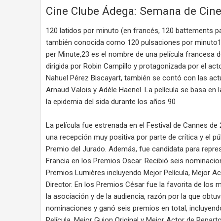
Cine Clube Ádega: Semana de Cin
120 latidos por minuto (en francés, 120 battements pa
también conocida como 120 pulsaciones por minuto1​
per Minute,2​3​ es el nombre de una película francesa 
dirigida por Robin Campillo y protagonizada por el act
Nahuel Pérez Biscayart, también se contó con las ac
Arnaud Valois y Adèle Haenel. La película se basa en 
la epidemia del sida durante los años 90
La película fue estrenada en el Festival de Cannes de 
una recepción muy positiva por parte de crítica y el pú
Premio del Jurado. Además, fue candidata para repre
Francia en los Premios Oscar. Recibió seis nominacio
Premios Lumières incluyendo Mejor Película, Mejor Ac
Director. En los Premios César fue la favorita de los
la asociación y de la audiencia, razón por la que obtu
nominaciones y ganó seis premios en total, incluyend
Película, Mejor Guion Original y Mejor Actor de Repart