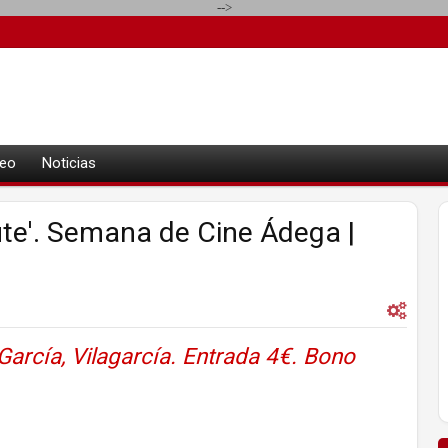
-->
eo
Noticias
te'. Semana de Cine Ádega |
arcía, Vilagarcía. Entrada 4€. Bono