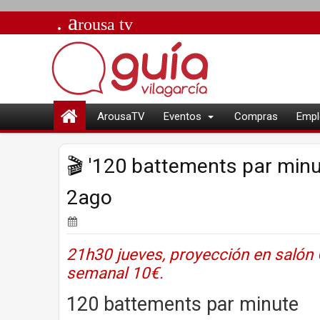
. a
rousa
tv
ArousaTV
Eventos
Compras
Empl
🎬 '120 battements par minu
2ago
21h30 jueves, proyección en salón G
semanal 10€.
120 battements par minute