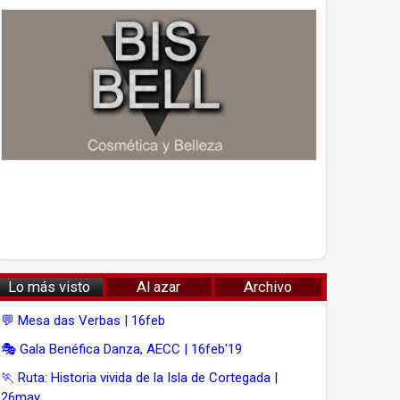
Lo más visto
Al azar
Archivo
💬 Mesa das Verbas | 16feb
🎭 Gala Benéfica Danza, AECC | 16feb'19
🏃 Ruta: Historia vivida de la Isla de Cortegada |
26may