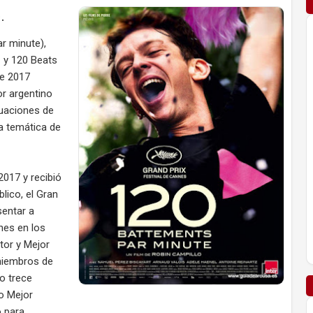
e.
r minute),
 y 120 Beats
de 2017
or argentino
tuaciones de
la temática de
2017 y recibió
blico, el Gran
sentar a
nes en los
tor y Mejor
 miembros de
vo trece
o Mejor
o para