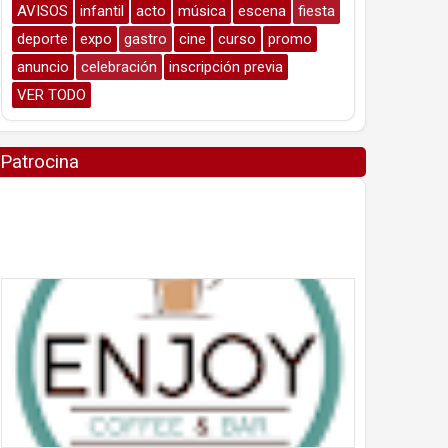
AVISOS
infantil
acto
música
escena
fiesta
deporte
expo
gastro
cine
curso
promo
anuncio
celebración
inscripción previa
VER TODO
Patrocina