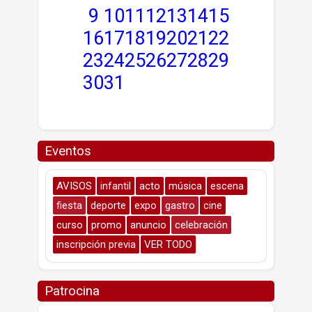
9
10
11
12
13
14
15
16
17
18
19
20
21
22
23
24
25
26
27
28
29
30
31
Eventos
AVISOS
infantil
acto
música
escena
fiesta
deporte
expo
gastro
cine
curso
promo
anuncio
celebración
inscripción previa
VER TODO
Patrocina