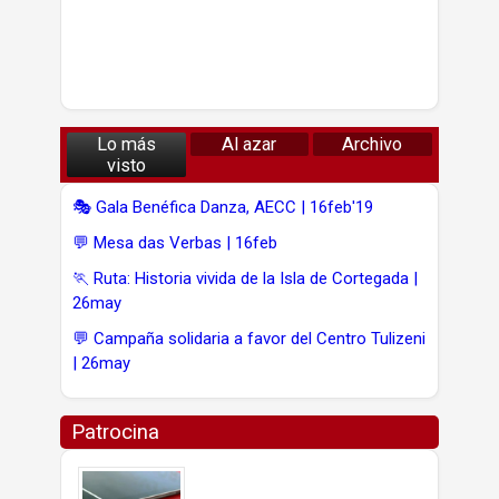
Lo más
Al azar
Archivo
visto
🎭 Gala Benéfica Danza, AECC | 16feb'19
💬 Mesa das Verbas | 16feb
🏃 Ruta: Historia vivida de la Isla de Cortegada |
26may
💬 Campaña solidaria a favor del Centro Tulizeni
| 26may
Patrocina