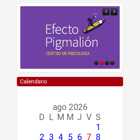
Calendario
ago 2026
D
L
M
M
J
V
S
1
2
3
4
5
6
7
8