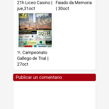
21h Liceo Casino |
Faiado da Memoria
jue,31oct
| 30oct
🏃 Campeonato
Gallego de Trial |
27oct
Publicar un comentario