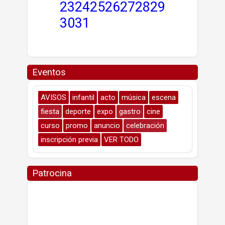
23
24
25
26
27
28
29
30
31
Eventos
AVISOS
infantil
acto
música
escena
fiesta
deporte
expo
gastro
cine
curso
promo
anuncio
celebración
inscripción previa
VER TODO
Patrocina