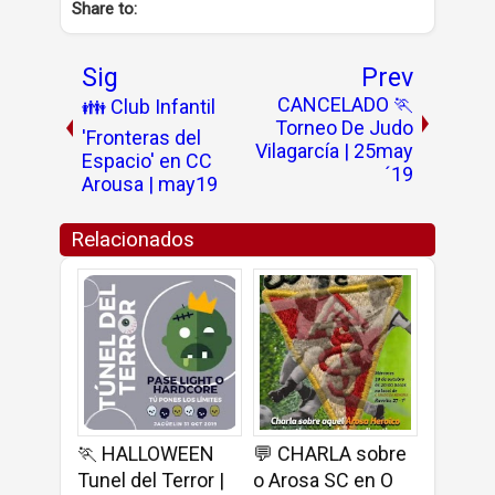
Share to:
Sig
Prev
CANCELADO 🏃
👪 Club Infantil
Torneo De Judo
'Fronteras del
Vilagarcía | 25may
Espacio' en CC
´19
Arousa | may19
Relacionados
🏃 HALLOWEEN
💬 CHARLA sobre
Tunel del Terror |
o Arosa SC en O