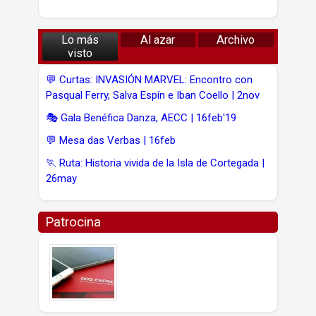
Lo más
Al azar
Archivo
visto
💬 Curtas: INVASIÓN MARVEL: Encontro con
Pasqual Ferry, Salva Espín e Iban Coello | 2nov
🎭 Gala Benéfica Danza, AECC | 16feb'19
💬 Mesa das Verbas | 16feb
🏃 Ruta: Historia vivida de la Isla de Cortegada |
26may
Patrocina