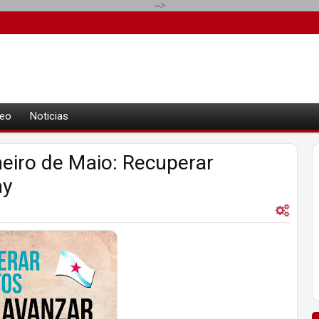
-->
eo
Noticias
eiro de Maio: Recuperar
ay