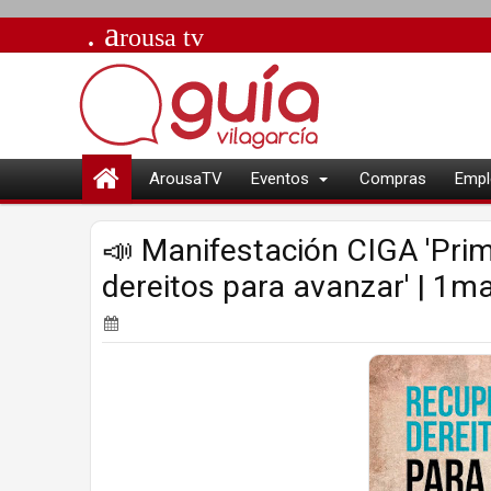
. a
rousa
tv
ArousaTV
Eventos
Compras
Empl
📣 Manifestación CIGA 'Prim
dereitos para avanzar' | 1m