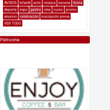
AVISOS
infantil
acto
música
escena
fiesta
deporte
expo
gastro
cine
curso
promo
anuncio
celebración
inscripción previa
VER TODO
Patrocina