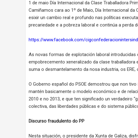
1 de maio Día Internacional da Clase Traballadora Pri
Camiñamos cara ao 1º de Maio, Día Internacional da 
esixir un cambio real e profundo nas políticas execu
precariedade e a pobreza laboral e continúa a perda de
https://www.facebook.com/cigconfederacionintersind
As novas formas de explotación laboral introducidas
empobrecemento xeneralizado da clase traballadora e
suma o desmantelamento da nosa industria, os ERE, 
O Goberno español do PSOE demostrou que non tivo in
mantén basicamente o modelo económico e de relació
2010 e no 2013, e que ten significado un verdadeiro “g
colectiva, das liberdades públicas e do sistema públic
Discurso fraudulento do PP
Nesta situación, o presidente da Xunta de Galiza, dis