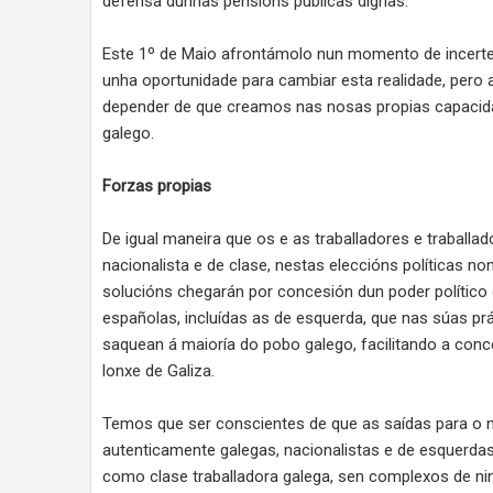
defensa dunhas pensións públicas dignas.
Este 1º de Maio afrontámolo nun momento de incertez
unha oportunidade para cambiar esta realidade, pero a
depender de que creamos nas nosas propias capacid
galego.
Forzas propias
De igual maneira que os e as traballadores e traball
nacionalista e de clase, nestas eleccións políticas 
solucións chegarán por concesión dun poder político 
españolas, incluídas as de esquerda, que nas súas pr
saquean á maioría do pobo galego, facilitando a conc
lonxe de Galiza.
Temos que ser conscientes de que as saídas para o no
autenticamente galegas, nacionalistas e de esquerdas
como clase traballadora galega, sen complexos de ni