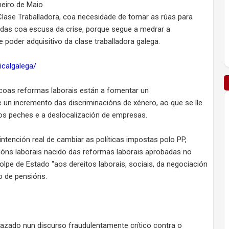
meiro de Maio
Clase Traballadora, coa necesidade de tomar as rúas para
tadas coa escusa da crise, porque segue a medrar a
 poder adquisitivo da clase traballadora galega.
icalgalega/
 coas reformas laborais están a fomentar un
 un incremento das discriminacións de xénero, ao que se lle
os peches e a deslocalización de empresas.
tención real de cambiar as políticas impostas polo PP,
ns laborais nacido das reformas laborais aprobadas no
olpe de Estado “aos dereitos laborais, sociais, da negociación
o de pensións.
frazado nun discurso fraudulentamente crítico contra o