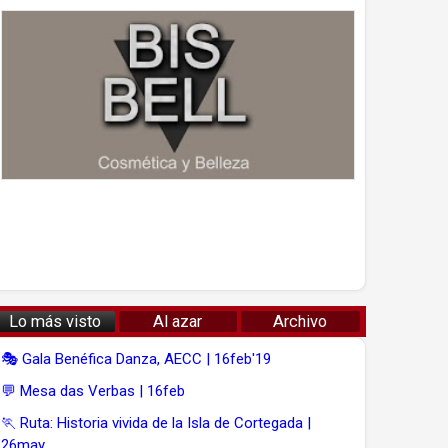
Lo más visto
Al azar
Archivo
🎭 Gala Benéfica Danza, AECC | 16feb'19
💬 Mesa das Verbas | 16feb
🏃 Ruta: Historia vivida de la Isla de Cortegada |
26may