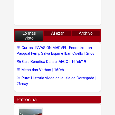
Lo más
Al azar
Archivo
visto
💬 Curtas: INVASIÓN MARVEL: Encontro con
Pasqual Ferry, Salva Espín e Iban Coello | 2nov
🎭 Gala Benéfica Danza, AECC | 16feb'19
💬 Mesa das Verbas | 16feb
🏃 Ruta: Historia vivida de la Isla de Cortegada |
26may
Patrocina