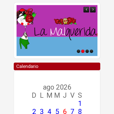
Calendario
ago 2026
D
L
M
M
J
V
S
1
2
3
4
5
6
7
8