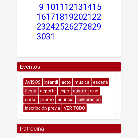
9
10
11
12
13
14
15
16
17
18
19
20
21
22
23
24
25
26
27
28
29
30
31
Eventos
AVISOS
infantil
acto
música
escena
fiesta
deporte
expo
gastro
cine
curso
promo
anuncio
celebración
inscripción previa
VER TODO
Patrocina