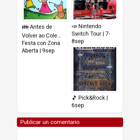
📣 Nintendo
👪 Antes de
Switch Tour | 7-
Volver ao Cole...
8sep
Festa con Zona
Aberta | 9sep
🎵 Pick&Rock |
6sep
Publicar un comentario