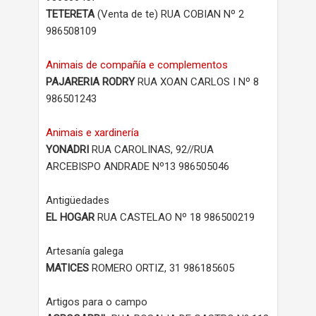
TETERETA
(Venta de te) RUA COBIAN Nº 2
986508109
Animais de compañía e complementos
PAJARERIA RODRY
RUA XOAN CARLOS I Nº 8
986501243
Animais e xardinería
YONADRI
RUA CAROLINAS, 92//RUA
ARCEBISPO ANDRADE Nº13 986505046
Antigüedades
EL HOGAR
RUA CASTELAO Nº 18 986500219
Artesanía galega
MATICES
ROMERO ORTIZ, 31 986185605
Artigos para o campo