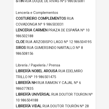
STIN
RUA DUQUE DE RIVAS Nº3 986565081
Lencería e Complementos
COSTUREIRO
COMPLEMENTOS
RUA
COVADONGA Nº 9 986503031
LENCERIA
CARMEN
PRAZA DE ESPAÑA Nº 10
986502188
CLOE
RUA ARZOBISPO LAGO Nº 12 986504195
SIROS
RUA GUMERSINDO NARTALLO Nº 8
986508156
Librería / Papelería / Prensa
LIBRERÍA NOBEL AROUSA
RUA EDELMIRO
TRILLO Nº 19 986501475
LIBRERÍA NH
RUA RAMON Y CAJAL Nº 6
986077835
LIBRERÍA UNIVERSAL
RUA DOUTOR TOURON Nº
10 986504188
LIBRERÍA VIDAL
RUA DOUTOR TOURÓN Nº 28