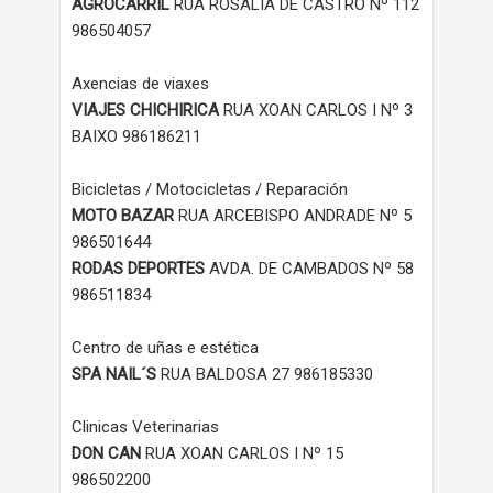
AGROCARRIL
RUA ROSALIA DE CASTRO Nº 112
986504057
Axencias de viaxes
VIAJES CHICHIRICA
RUA XOAN CARLOS I Nº 3
BAIXO 986186211
Bicicletas / Motocicletas / Reparación
MOTO BAZAR
RUA ARCEBISPO ANDRADE Nº 5
986501644
RODAS DEPORTES
AVDA. DE CAMBADOS Nº 58
986511834
Centro de uñas e estética
SPA NAIL´S
RUA BALDOSA 27 986185330
Clinicas Veterinarias
DON CAN
RUA XOAN CARLOS I Nº 15
986502200