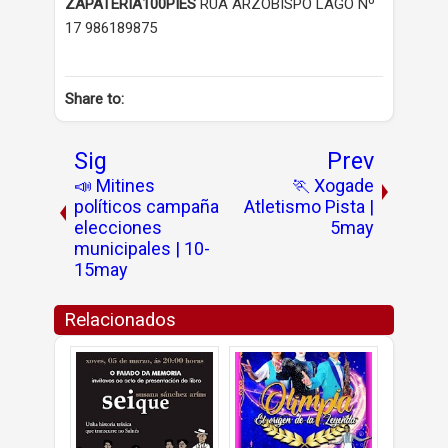
ZAPATERIA100PIES
RUA ARZOBISPO LAGO Nº
17 986189875
Share to:
Sig
Prev
📣 Mitines
🏃 Xogade
políticos campaña
Atletismo Pista |
elecciones
5may
municipales | 10-
15may
Relacionados