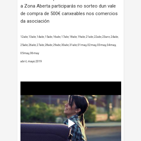
a Zona Aberta participarás no sorteo dun vale
de compra de 500€ canxeables nos comercios
da asociación
12abr, 13abr, 14abr, 15abr, 16abr, 17abr, 18abr, 19abr, 21abr, 22abr, 23anr, 24abr,
25abr, 26abr, 27abr, 28abr, 29abr, 30abr, 31abr, 01may, 02may, 03may, 04may,
05may, 06may
abril, mayo 2019