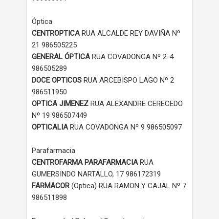
Óptica
CENTROPTICA
RUA ALCALDE REY DAVIÑA Nº
21 986505225
GENERAL ÓPTICA
RUA COVADONGA Nº 2-4
986505289
DOCE OPTICOS
RUA ARCEBISPO LAGO Nº 2
986511950
OPTICA JIMENEZ
RUA ALEXANDRE CERECEDO
Nº 19 986507449
OPTICALIA
RUA COVADONGA Nº 9 986505097
Parafarmacia
CENTROFARMA PARAFARMACIA
RUA
GUMERSINDO NARTALLO, 17 986172319
FARMACOR
(Optica) RUA RAMON Y CAJAL Nº 7
986511898