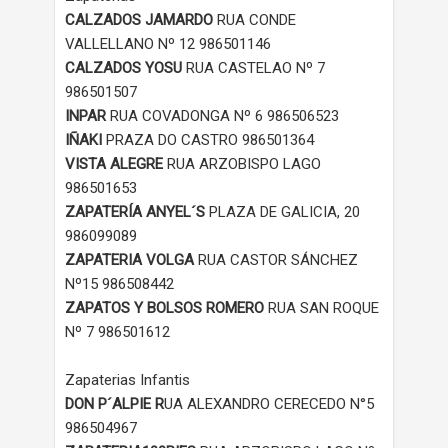
CALZADOS JAMARDO
RUA CONDE
VALLELLANO Nº 12 986501146
CALZADOS YOSU
RUA CASTELAO Nº 7
986501507
INPAR
RUA COVADONGA Nº 6 986506523
IÑAKI
PRAZA DO CASTRO 986501364
VISTA ALEGRE
RUA ARZOBISPO LAGO
986501653
ZAPATERÍA ANYEL´S
PLAZA DE GALICIA, 20
986099089
ZAPATERIA VOLGA
RUA CASTOR SÁNCHEZ
Nº15 986508442
ZAPATOS Y BOLSOS ROMERO
RUA SAN ROQUE
Nº 7 986501612
Zapaterias Infantis
DON P´ALPIE R
UA ALEXANDRO CERECEDO N°5
986504967