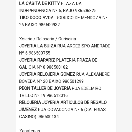
LA CASITA DE KITTY
PLAZA DA
INDEPENDENCIA Nº 5, BAJO 986506825
TIKO DOCO
AVDA. RODRIGO DE MENDOZA Nº
26 BAIXO 986500932
Xoieria / Reloxeria / Ouriveiria
JOYERIA LA SUIZA
RUA ARCEBISPO ANDRADE
Nº 6 986500755
JOYERIA RAPARIZ
PLATERIA PRAZA DE
GALICIA Nº 8 986500182
JOYERIA RELOJERIA GOMEZ
RUA ALEXANDRE
BOVEDA Nº 20 BAIXO 986501299
PEON TALLER DE JOYERIA
RUA EDELMIRO
TRILLO Nº 19 986512016
RELOJERIA JOYERIA ARTICULOS DE REGALO
JIMENEZ
RUA COVADONGA Nº 6 (GALERIAS
CASINO) 986500134
Zapaterías