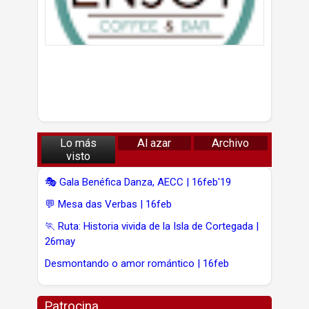
Lo más
Al azar
Archivo
visto
🎭 Gala Benéfica Danza, AECC | 16feb'19
💬 Mesa das Verbas | 16feb
🏃 Ruta: Historia vivida de la Isla de Cortegada |
26may
Desmontando o amor romántico | 16feb
Patrocina