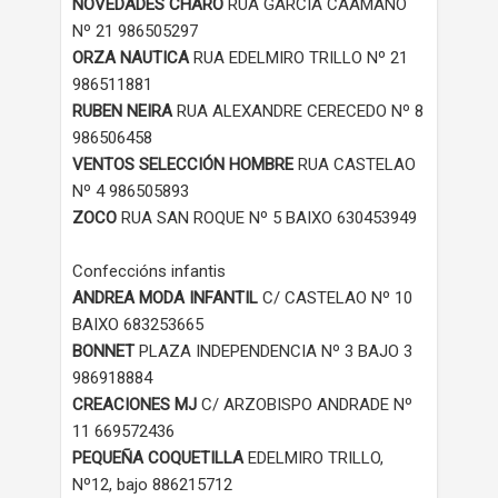
NOVEDADES CHARO
RUA GARCIA CAAMAÑO
Nº 21 986505297
ORZA NAUTICA
RUA EDELMIRO TRILLO Nº 21
986511881
RUBEN NEIRA
RUA ALEXANDRE CERECEDO Nº 8
986506458
VENTOS SELECCIÓN HOMBRE
RUA CASTELAO
Nº 4 986505893
ZOCO
RUA SAN ROQUE Nº 5 BAIXO 630453949
Confeccións infantis
ANDREA MODA INFANTIL
C/ CASTELAO Nº 10
BAIXO 683253665
BONNET
PLAZA INDEPENDENCIA Nº 3 BAJO 3
986918884
CREACIONES MJ
C/ ARZOBISPO ANDRADE Nº
11 669572436
PEQUEÑA COQUETILLA
EDELMIRO TRILLO,
Nº12, bajo 886215712