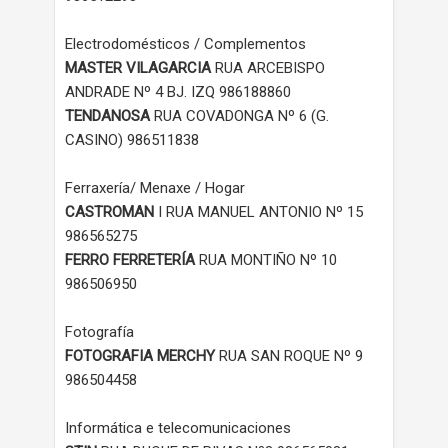
Electrodomésticos / Complementos
MASTER VILAGARCIA
RUA ARCEBISPO
ANDRADE Nº 4 BJ. IZQ 986188860
TENDANOSA
RUA COVADONGA Nº 6 (G.
CASINO) 986511838
Ferraxería/ Menaxe / Hogar
CASTROMAN
I RUA MANUEL ANTONIO Nº 15
986565275
FERRO FERRETERÍA
RUA MONTIÑO Nº 10
986506950
Fotografía
FOTOGRAFIA MERCHY
RUA SAN ROQUE Nº 9
986504458
Informática e telecomunicaciones