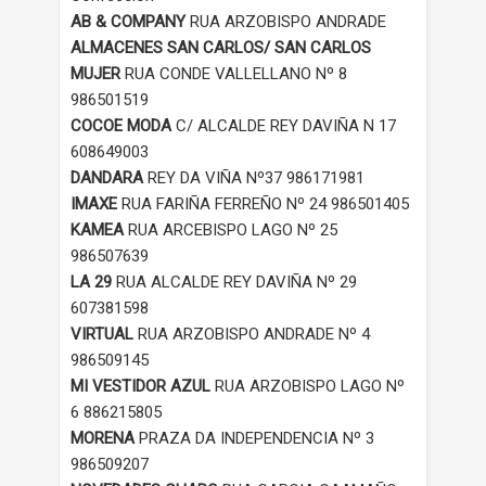
AB & COMPANY
RUA ARZOBISPO ANDRADE
ALMACENES SAN CARLOS/ SAN CARLOS
MUJER
RUA CONDE VALLELLANO Nº 8
986501519
COCOE MODA
C/ ALCALDE REY DAVIÑA N 17
608649003
DANDARA
REY DA VIÑA Nº37 986171981
IMAXE
RUA FARIÑA FERREÑO Nº 24 986501405
KAMEA
RUA ARCEBISPO LAGO Nº 25
986507639
LA 29
RUA ALCALDE REY DAVIÑA Nº 29
607381598
VIRTUAL
RUA ARZOBISPO ANDRADE Nº 4
986509145
MI VESTIDOR AZUL
RUA ARZOBISPO LAGO Nº
6 886215805
MORENA
PRAZA DA INDEPENDENCIA Nº 3
986509207