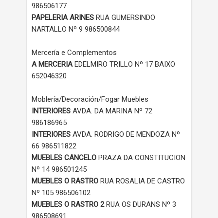
986506177
PAPELERIA ARINES
RUA GUMERSINDO
NARTALLO Nº 9 986500844
Mercería e Complementos
A MERCERIA
EDELMIRO TRILLO Nº 17 BAIXO
652046320
Moblería/Decoración/Fogar Muebles
INTERIORES
AVDA. DA MARINA Nº 72
986186965
INTERIORES
AVDA. RODRIGO DE MENDOZA Nº
66 986511822
MUEBLES CANCELO
PRAZA DA CONSTITUCION
Nº 14 986501245
MUEBLES O RASTRO
RUA ROSALIA DE CASTRO
Nº 105 986506102
MUEBLES O RASTRO 2
RUA OS DURANS Nº 3
986508691