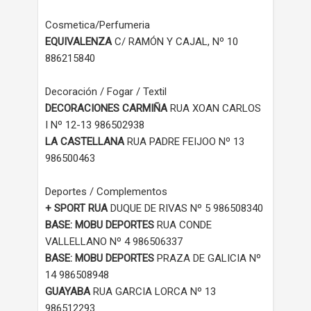
Cosmetica/Perfumeria
EQUIVALENZA
C/ RAMÓN Y CAJAL, Nº 10
886215840
Decoración / Fogar / Textil
DECORACIONES CARMIÑA
RUA XOAN CARLOS
I Nº 12-13 986502938
LA CASTELLANA
RUA PADRE FEIJOO Nº 13
986500463
Deportes / Complementos
+ SPORT RUA
DUQUE DE RIVAS Nº 5 986508340
BASE: MOBU DEPORTES
RUA CONDE
VALLELLANO Nº 4 986506337
BASE: MOBU DEPORTES
PRAZA DE GALICIA Nº
14 986508948
GUAYABA
RUA GARCIA LORCA Nº 13
986512293