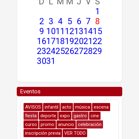
D
L
M
M
J
V
S
1
2
3
4
5
6
7
8
9
10
11
12
13
14
15
16
17
18
19
20
21
22
23
24
25
26
27
28
29
30
31
Eventos
AVISOS
infantil
acto
música
escena
fiesta
deporte
expo
gastro
cine
curso
promo
anuncio
celebración
inscripción previa
VER TODO