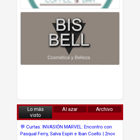
Lo más
Al azar
Archivo
visto
💬 Curtas: INVASIÓN MARVEL: Encontro con
Pasqual Ferry, Salva Espín e Iban Coello | 2nov