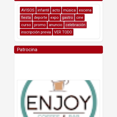
AVISOS
infantil
acto
música
escena
fiesta
deporte
expo
gastro
cine
curso
promo
anuncio
celebración
inscripción previa
VER TODO
Patrocina