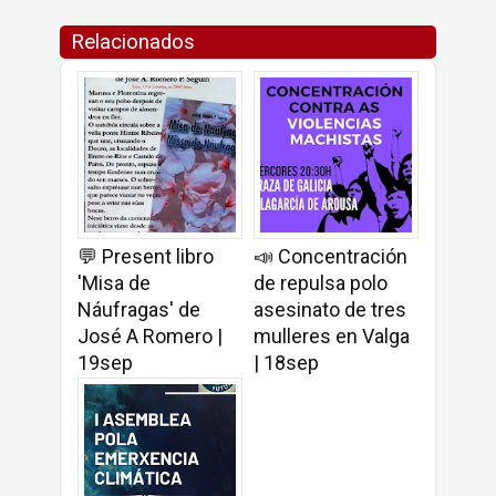
Relacionados
💬 Present libro
📣 Concentración
'Misa de
de repulsa polo
Náufragas' de
asesinato de tres
José A Romero |
mulleres en Valga
19sep
| 18sep