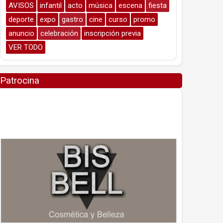
AVISOS
infantil
acto
música
escena
fiesta
deporte
expo
gastro
cine
curso
promo
anuncio
celebración
inscripción previa
VER TODO
Patrocina