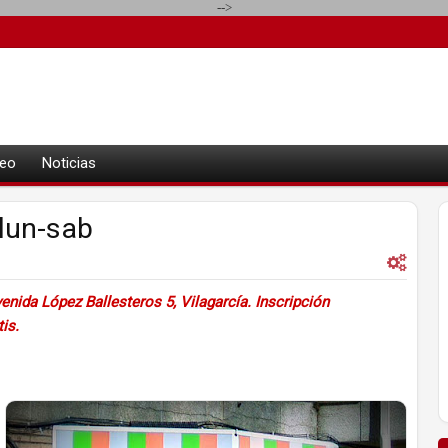
-->
eo
Noticias
lun-sab
enida López Ballesteros 5,
Vilagarcía. Inscripción
tis.