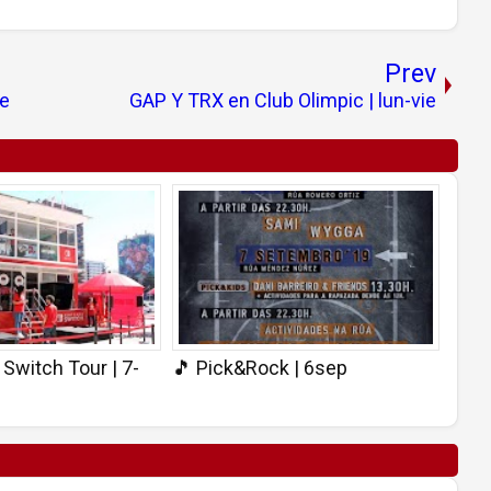
Prev
ie
GAP Y TRX en Club Olimpic | lun-vie
Switch Tour | 7-
🎵 Pick&Rock | 6sep