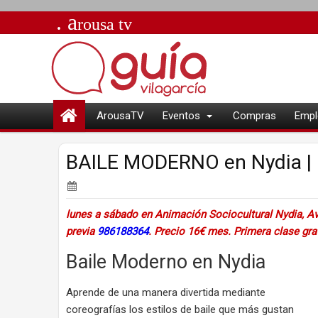
. a
rousa
tv
ArousaTV
Eventos
Compras
Empl
BAILE MODERNO en Nydia | 
lunes a sábado en Animación Sociocultural Nydia,
Av
previa
986188364
. Precio 16€ mes. Primera clase gra
Baile Moderno en Nydia
Aprende de una manera divertida mediante
coreografías los estilos de baile que más gustan