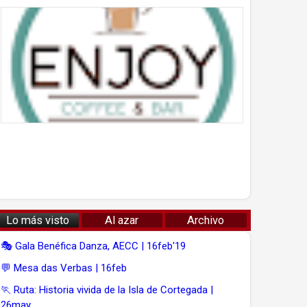
Lo más visto
Al azar
Archivo
🎭 Gala Benéfica Danza, AECC | 16feb'19
💬 Mesa das Verbas | 16feb
🏃 Ruta: Historia vivida de la Isla de Cortegada |
26may