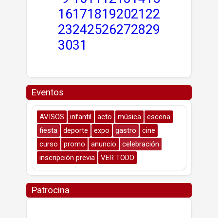
16
17
18
19
20
21
22
23
24
25
26
27
28
29
30
31
Eventos
AVISOS
infantil
acto
música
escena
fiesta
deporte
expo
gastro
cine
curso
promo
anuncio
celebración
inscripción previa
VER TODO
Patrocina