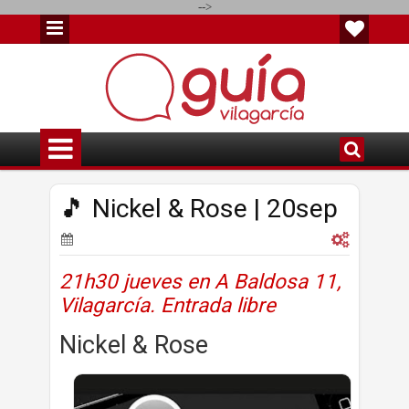
-->
🎵 Nickel & Rose | 20sep
21h30 jueves en A Baldosa 11,
Vilagarcía. Entrada libre
Nickel & Rose