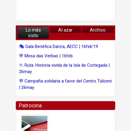
Lo más
Al azar
Archivo
visto
🎭 Gala Benéfica Danza, AECC | 16feb'19
💬 Mesa das Verbas | 16feb
🏃 Ruta: Historia vivida de la Isla de Cortegada |
26may
💬 Campaña solidaria a favor del Centro Tulizeni
| 26may
Patrocina