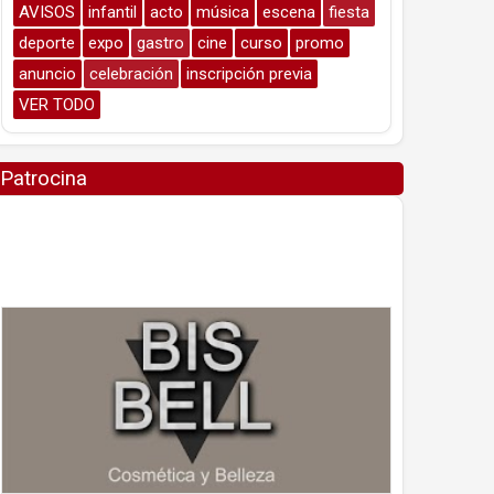
AVISOS
infantil
acto
música
escena
fiesta
deporte
expo
gastro
cine
curso
promo
anuncio
celebración
inscripción previa
VER TODO
Patrocina