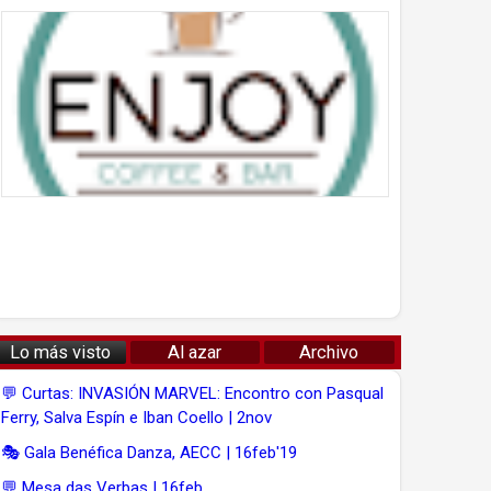
Lo más visto
Al azar
Archivo
💬 Curtas: INVASIÓN MARVEL: Encontro con Pasqual
Ferry, Salva Espín e Iban Coello | 2nov
🎭 Gala Benéfica Danza, AECC | 16feb'19
💬 Mesa das Verbas | 16feb