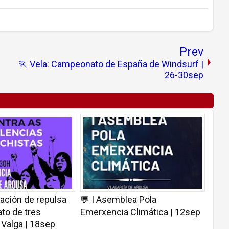
Prev
🏃 Vela: Campeonato de España de Windsurf |
26-30sep
ación de repulsa
💬 I Asemblea Pola
to de tres
Emerxencia Climática | 12sep
 Valga | 18sep