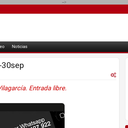
-->
eo
Noticias
6-30sep
lagarcía. Entrada libre.