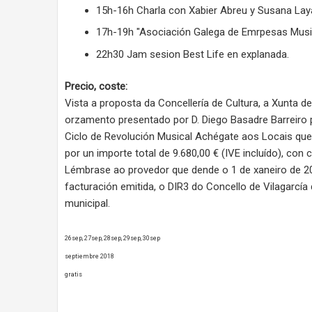
15h-16h Charla con Xabier Abreu y Susana Lay
17h-19h "Asociación Galega de Emrpesas Musica
22h30 Jam sesion Best Life en explanada.
Precio, coste:
Vista a proposta da Concellería de Cultura, a Xunta 
orzamento presentado por D. Diego Basadre Barreiro pa
Ciclo de Revolución Musical Achégate aos Locais que
por un importe total de 9.680,00 € (IVE incluído), con 
Lémbrase ao provedor que dende o 1 de xaneiro de 20
facturación emitida, o DIR3 do Concello de Vilagarcía
municipal.
26sep, 27sep, 28sep, 29sep, 30sep
septiembre 2018
gratis