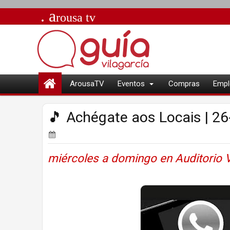
. a
rousa
tv
ArousaTV
Eventos
Compras
Empl
🎵 Achégate aos Locais | 2
miércoles a domingo en Auditorio Vi