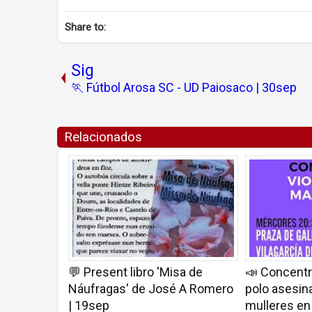
Share to:
Sig
🏃 Fútbol Arosa SC - UD Paiosaco | 30sep
Relacionados
💬 Present libro 'Misa de
📣 Concentr
Náufragas' de José A Romero
polo asesina
| 19sep
mulleres en