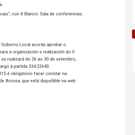
a.
is", con X Blanco. Sala de conferencias.
de Goberno Local acorda aprobar o
ra a organización e realización do II
 se realizará do 26 ao 30 de setembro,
cargo á partida 334.22640.
15 é obrigatorio facer constar na
 de Arousa, que está dispoñible na web