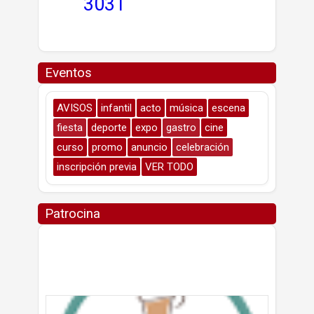
30
31
Eventos
AVISOS
infantil
acto
música
escena
fiesta
deporte
expo
gastro
cine
curso
promo
anuncio
celebración
inscripción previa
VER TODO
Patrocina