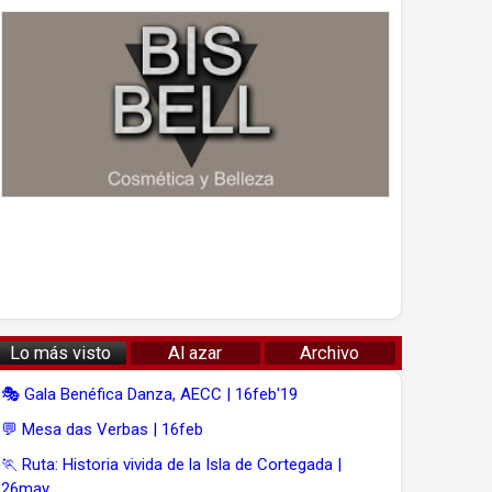
Lo más visto
Al azar
Archivo
🎭 Gala Benéfica Danza, AECC | 16feb'19
💬 Mesa das Verbas | 16feb
🏃 Ruta: Historia vivida de la Isla de Cortegada |
26may