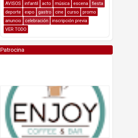
AVISOS
infantil
acto
música
escena
fiesta
deporte
expo
gastro
cine
curso
promo
anuncio
celebración
inscripción previa
VER TODO
Patrocina