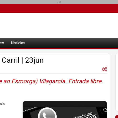
-->
eo
Noticias
arril | 23jun
e ao Esmorga) Vilagarcía. Entrada libre.
aia.