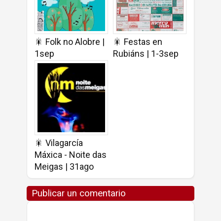
🎇 Folk no Alobre |
🎇 Festas en
1sep
Rubiáns | 1-3sep
🎇 Vilagarcía
Máxica - Noite das
Meigas | 31ago
Publicar un comentario