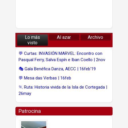
Lo más
Al azar
Archivo
visto
💬 Curtas: INVASIÓN MARVEL: Encontro con
Pasqual Ferry, Salva Espín e Iban Coello | 2nov
🎭 Gala Benéfica Danza, AECC | 16feb'19
💬 Mesa das Verbas | 16feb
🏃 Ruta: Historia vivida de la Isla de Cortegada |
26may
Patrocina