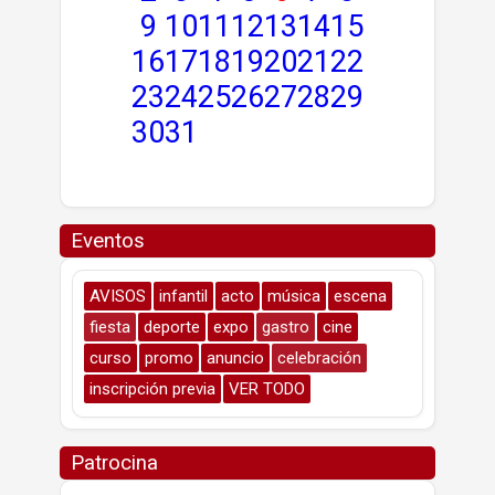
9
10
11
12
13
14
15
16
17
18
19
20
21
22
23
24
25
26
27
28
29
30
31
Eventos
AVISOS
infantil
acto
música
escena
fiesta
deporte
expo
gastro
cine
curso
promo
anuncio
celebración
inscripción previa
VER TODO
Patrocina