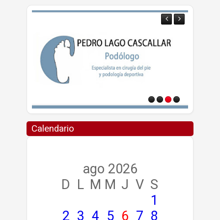
Calendario
ago 2026
D
L
M
M
J
V
S
1
2
3
4
5
6
7
8