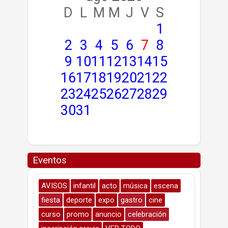
D
L
M
M
J
V
S
1
2
3
4
5
6
7
8
9
10
11
12
13
14
15
16
17
18
19
20
21
22
23
24
25
26
27
28
29
30
31
Eventos
AVISOS
infantil
acto
música
escena
fiesta
deporte
expo
gastro
cine
curso
promo
anuncio
celebración