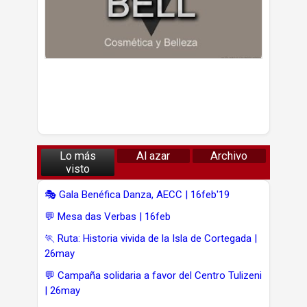
Lo más
Al azar
Archivo
visto
🎭 Gala Benéfica Danza, AECC | 16feb'19
💬 Mesa das Verbas | 16feb
🏃 Ruta: Historia vivida de la Isla de Cortegada |
26may
💬 Campaña solidaria a favor del Centro Tulizeni
| 26may