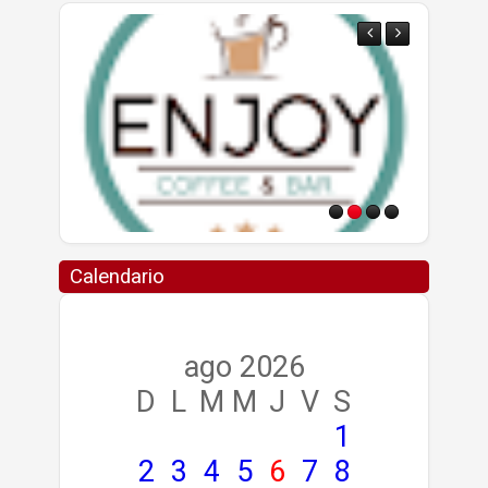
Calendario
ago 2026
D
L
M
M
J
V
S
1
2
3
4
5
6
7
8