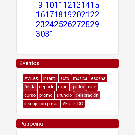
9
10
11
12
13
14
15
16
17
18
19
20
21
22
23
24
25
26
27
28
29
30
31
Eventos
AVISOS
infantil
acto
música
escena
fiesta
deporte
expo
gastro
cine
curso
promo
anuncio
celebración
inscripción previa
VER TODO
Patrocina