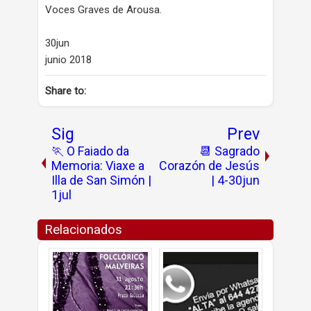
Voces Graves de Arousa.
30jun
junio 2018
Share to:
Sig
Prev
🏃 O Faiado da
📆 Sagrado
Memoria: Viaxe a
Corazón de Jesús
Illa de San Simón |
| 4-30jun
1jul
Relacionados