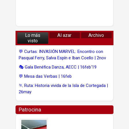
Lo más
Al azar
Archivo
visto
💬 Curtas: INVASIÓN MARVEL: Encontro con
Pasqual Ferry, Salva Espín e Iban Coello | 2nov
🎭 Gala Benéfica Danza, AECC | 16feb'19
💬 Mesa das Verbas | 16feb
🏃 Ruta: Historia vivida de la Isla de Cortegada |
26may
Patrocina