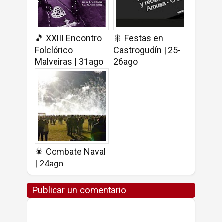
🎵 XXIII Encontro
🎇 Festas en
Folclórico
Castrogudín | 25-
Malveiras | 31ago
26ago
🎇 Combate Naval
| 24ago
Publicar un comentario