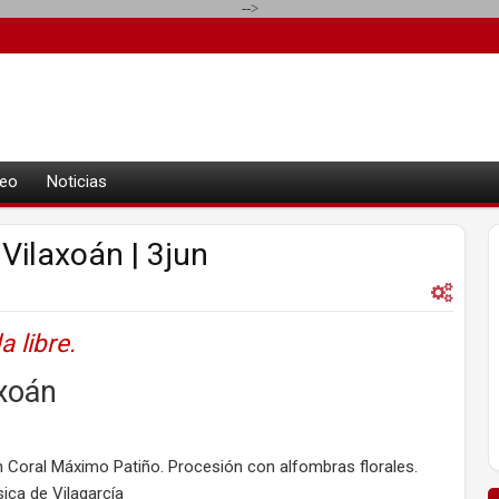
-->
eo
Noticias
Vilaxoán | 3jun
a libre.
axoán
Coral Máximo Patiño. Procesión con alfombras florales.
ica de Vilagarcía