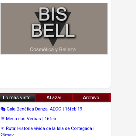
Lo más visto
Al azar
Archivo
🎭 Gala Benéfica Danza, AECC | 16feb'19
💬 Mesa das Verbas | 16feb
🏃 Ruta: Historia vivida de la Isla de Cortegada |
26may