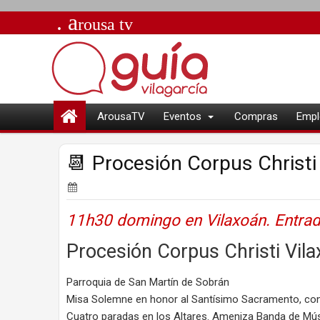
. a
rousa
tv
ArousaTV
Eventos
Compras
Empl
📆 Procesión Corpus Christi 
11h30 domingo en Vilaxoán. Entrad
Procesión Corpus Christi Vil
Parroquia de San Martín de Sobrán
Misa Solemne en honor al Santísimo Sacramento, con 
Cuatro paradas en los Altares. Ameniza Banda de Mús