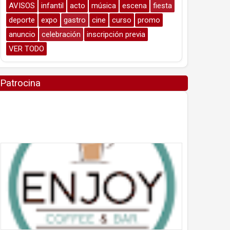
AVISOS
infantil
acto
música
escena
fiesta
deporte
expo
gastro
cine
curso
promo
anuncio
celebración
inscripción previa
VER TODO
Patrocina