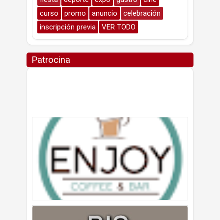
curso
promo
anuncio
celebración
inscripción previa
VER TODO
Patrocina