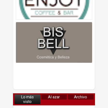
Lo más
Al azar
Archivo
visto