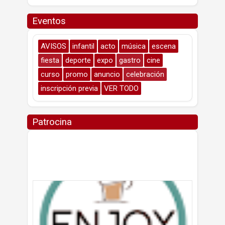
Eventos
AVISOS
infantil
acto
música
escena
fiesta
deporte
expo
gastro
cine
curso
promo
anuncio
celebración
inscripción previa
VER TODO
Patrocina