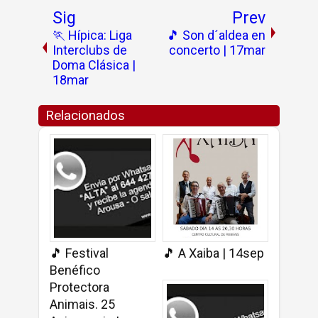
Sig
Prev
🏃 Hípica: Liga
🎵 Son d´aldea en
Interclubs de
concerto | 17mar
Doma Clásica |
18mar
Relacionados
🎵 Festival
🎵 A Xaiba | 14sep
Benéfico
Protectora
Animais. 25