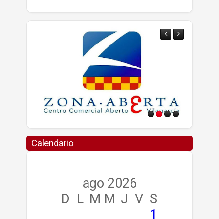
Calendario
ago 2026
D
L
M
M
J
V
S
1