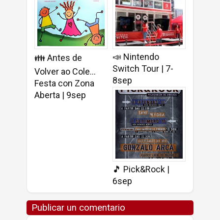
📣 Nintendo
👪 Antes de
Switch Tour | 7-
Volver ao Cole...
8sep
Festa con Zona
Aberta | 9sep
🎵 Pick&Rock |
6sep
Publicar un comentario