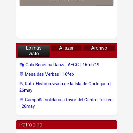
Lo más
Al azar
Archivo
visto
🎭 Gala Benéfica Danza, AECC | 16feb'19
💬 Mesa das Verbas | 16feb
🏃 Ruta: Historia vivida de la Isla de Cortegada |
26may
💬 Campaña solidaria a favor del Centro Tulizeni
| 26may
Patrocina