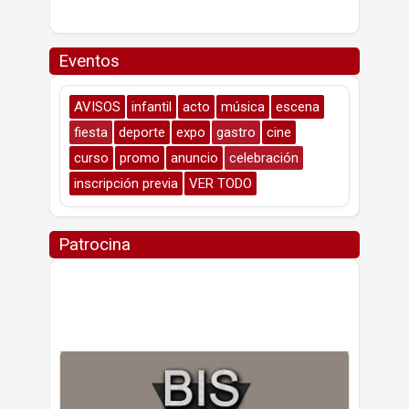
Eventos
AVISOS
infantil
acto
música
escena
fiesta
deporte
expo
gastro
cine
curso
promo
anuncio
celebración
inscripción previa
VER TODO
Patrocina