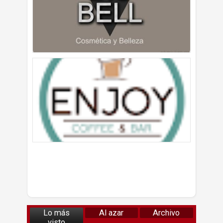
Lo más
Al azar
Archivo
visto