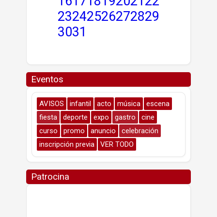
16
17
18
19
20
21
22
23
24
25
26
27
28
29
30
31
Eventos
AVISOS
infantil
acto
música
escena
fiesta
deporte
expo
gastro
cine
curso
promo
anuncio
celebración
inscripción previa
VER TODO
Patrocina