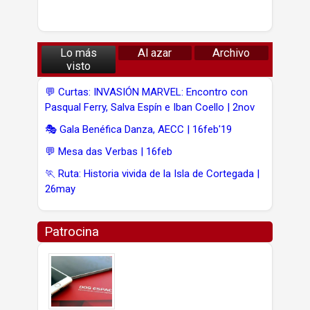
Lo más
Al azar
Archivo
visto
💬 Curtas: INVASIÓN MARVEL: Encontro con
Pasqual Ferry, Salva Espín e Iban Coello | 2nov
🎭 Gala Benéfica Danza, AECC | 16feb'19
💬 Mesa das Verbas | 16feb
🏃 Ruta: Historia vivida de la Isla de Cortegada |
26may
Patrocina